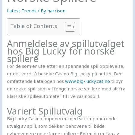
Latest Trends
/ By
harrison
Table of Contents
Anmeldelse av spillutvalget
hos Big Lucky for norske
spillere
For de som er ute etter en spennende spillopplevelse,
er det verdt å besøke Casino Big Lucky på nettet. Den
omfattende katalogen hos
www.big-lucky.casino
tilbyr
en rekke spill som vil fenge norske spillere med alt fra
klassiske spilleautomater til live casinospill.
Variert Spillutvalg
Big Lucky Casino imponerer med sitt imponerende
utvalg av spill, som dekker behovene til både
nybegynnere og erfarne spillere. Enten du er fan av