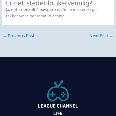
Er nettstedet brukervennlig?
Ja, det er enkelt å navigere og finne ønskede spill
takket være det intuitivt design.
←
Previous Post
Next Post
→