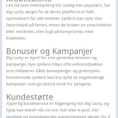
I en tid hvor mobilspilling blir stadig mer populært, har
Big Lucky sørget for at deres plattform er fullt
optimalisert for alle enheter. Spillere kan nyte sine
favorittspill på farten, enten de bruker en smarttelefon
eller nettbrett, uten å gå på kompromiss med
kvaliteten.
Bonuser og Kampanjer
Big Lucky er kjent for sine generøse bonuser og
kampanjer. Nye spillere tilbys ofte velkomstpakker
som inkluderer både bonuspenger og gratisspinn.
Eksisterende spillere kan dra nytte av regelmessige
kampanjer som gir ekstra verdi for pengene.
Kundestøtte
Ypperlig kundeservice er tilgjengelig hos Big Lucky, og
hjelp kan enkelt nås via live chat eller e-post. Det
vennlige og kunnskapsrike supportteamet sørger for å